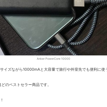
Anker PowerCore 10000
サイズながら10000mAと大容量で旅行や外室先でも便利に使
ほどのベストセラー商品です。
し！