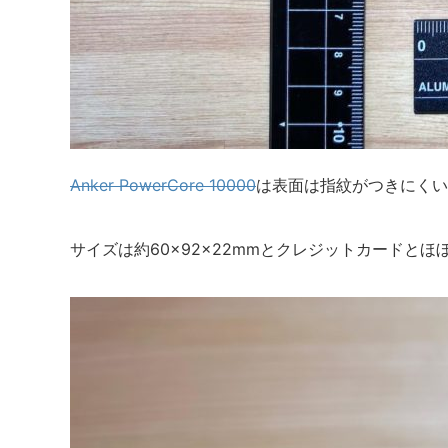
Anker PowerCore 10000
は表面は指紋がつきにくい
サイズは約60×92×22mmとクレジットカードと